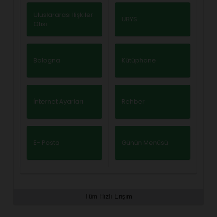
Uluslararası İlişkiler
UBYS
Ofisi
Bologna
Kütüphane
İnternet Ayarları
Rehber
E- Posta
Günün Menüsü
Tüm Hızlı Erişim