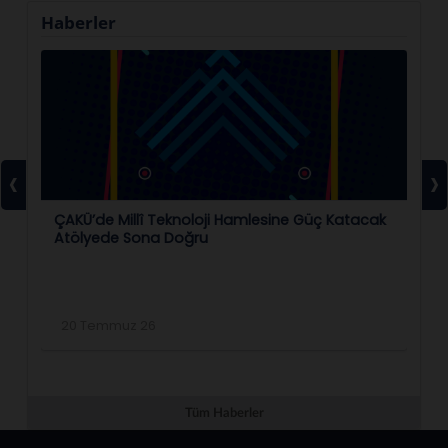
Haberler
‹
›
ÇAKÜ’de Millî Teknoloji Hamlesine Güç Katacak
ÇA
Atölyede Sona Doğru
Bi
20 Temmuz 26
2
Tüm Haberler