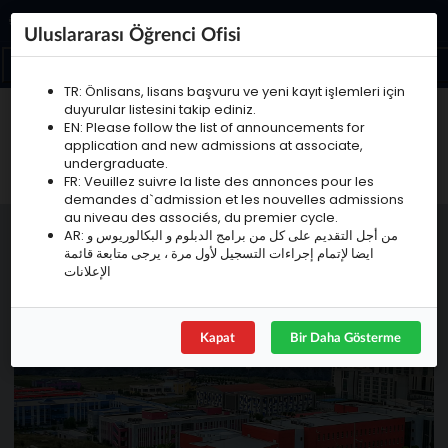
Türkçe
Uluslararası Öğrenci Ofisi
TR: Önlisans, lisans başvuru ve yeni kayıt işlemleri için
duyurular listesini takip ediniz.
ÇANKIRI KARATEKİN ÜNİVERSİTESİ
EN: Please follow the list of announcements for
Öğrenci İşleri Daire Başkanlığı
application and new admissions at associate,
Uluslararası Önlisans / Lisans
undergraduate.
Öğrenci Ofisi
FR: Veuillez suivre la liste des annonces pour les
demandes d`admission et les nouvelles admissions
au niveau des associés, du premier cycle.
AR: من أجل التقديم على كل من برامج الدبلوم و البكالوريوس و
ايضا لإتمام إجراءات التسجيل لأول مرة ، يرجى متابعة قائمة
الإعلانات
Kapat
Bir Daha Gösterme